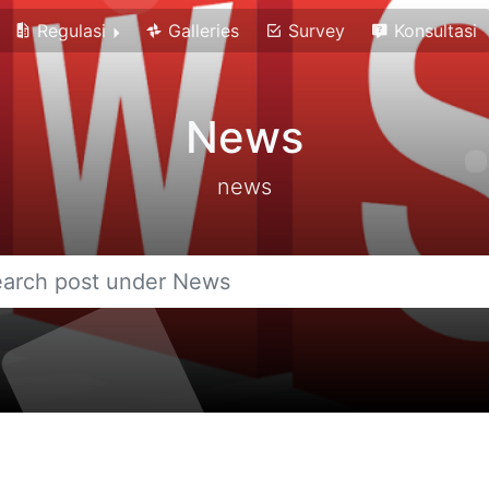
Regulasi
Galleries
Survey
Konsultasi
News
news