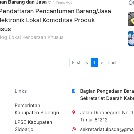
an Barang dan Jasa
O
4 Years Ago
endaftaran Pencantuman Barang/Jasa
lektronik Lokal Komoditas Produk
usus
og Lokal Kendaraan Khusus
First
<
1
>
Last
Links
Bagian Pengadaan Bara
Sekretariat Daerah Kab
Pemerintah
Kabupaten Sidoarjo
Jalan Diponegoro No. 1
Timur 61212
LPSE Kabupaten
Sidoarjo
sekretariatulpsda@gma