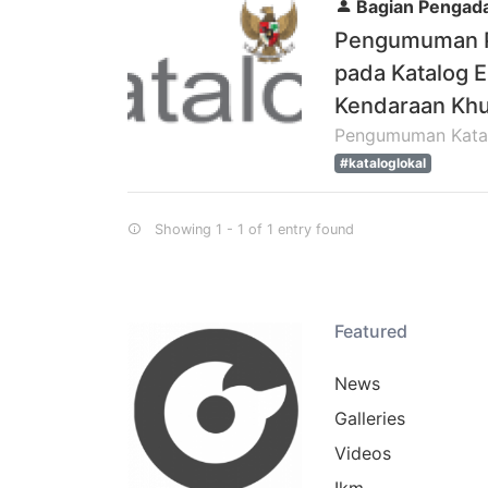
Bagian Pengada
Pengumuman P
pada Katalog E
Kendaraan Kh
Pengumuman Katal
#kataloglokal
Showing 1 - 1 of 1 entry found
Featured
News
Galleries
Videos