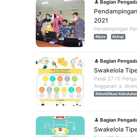
Bagian Pengada
Pendampingan 
2021
Pendampingan Pen
#lpse
#sirup
Bagian Pengada
Swakelola Tipe
Pasal 27 (1) Peng
Anggaran: a. diren
#Identifikasi Kebutuha
Bagian Pengada
Swakelola Tipe