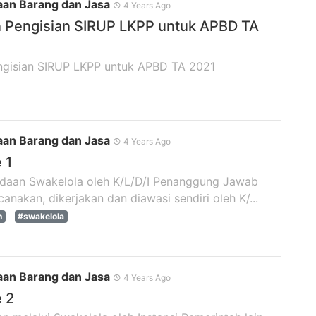
an Barang dan Jasa
4 Years Ago
Pengisian SIRUP LKPP untuk APBD TA
gisian SIRUP LKPP untuk APBD TA 2021
an Barang dan Jasa
4 Years Ago
 1
adaan Swakelola oleh K/L/D/I Penanggung Jawab
canakan, dikerjakan dan diawasi sendiri oleh K/...
n
#swakelola
an Barang dan Jasa
4 Years Ago
 2