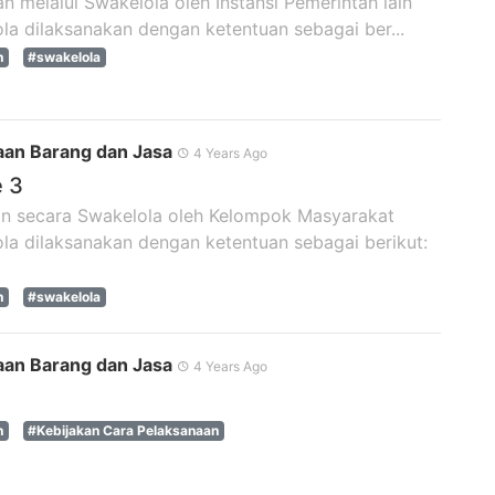
 melalui Swakelola oleh Instansi Pemerintah lain
la dilaksanakan dengan ketentuan sebagai ber...
n
#swakelola
an Barang dan Jasa
4 Years Ago
e 3
an secara Swakelola oleh Kelompok Masyarakat
la dilaksanakan dengan ketentuan sebagai berikut:
n
#swakelola
an Barang dan Jasa
4 Years Ago
n
#Kebijakan Cara Pelaksanaan