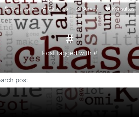
Regulasi
Galleries
Survey
Konsultasi
#
Post tagged with #