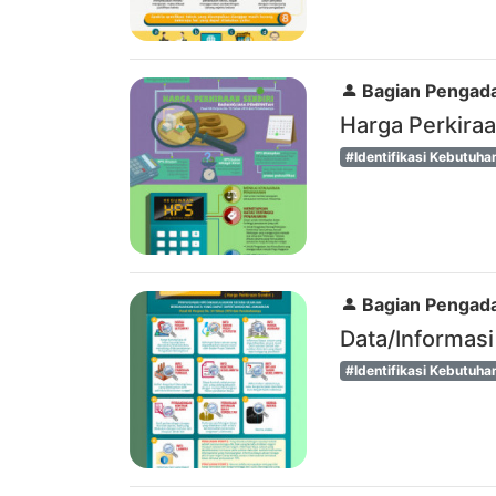
Bagian Pengada
Harga Perkiraa
#Identifikasi Kebutuha
Bagian Pengada
Data/Informas
#Identifikasi Kebutuha